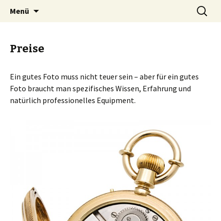
Brillante Fotos für Web und Print
Zum
Suche
Fotografie Munker
Menü
Inhalt
nach:
springen
Preise
Ein gutes Foto muss nicht teuer sein – aber für ein gutes
Foto braucht man spezifisches Wissen, Erfahrung und
natürlich professionelles Equipment.