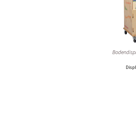
Bodendispl
Displ