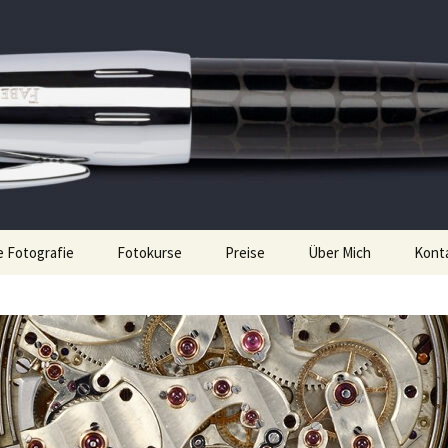
nt
e Munker
 Fotografie
Fotokurse
Preise
Über Mich
Kont
Fotokurse Nürnberg
Referenzen
Schwarz-Weiß Fotografie
News
Analoge Fotoworkshops