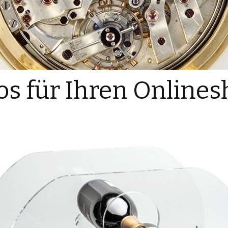
os für Ihren Online
attgold