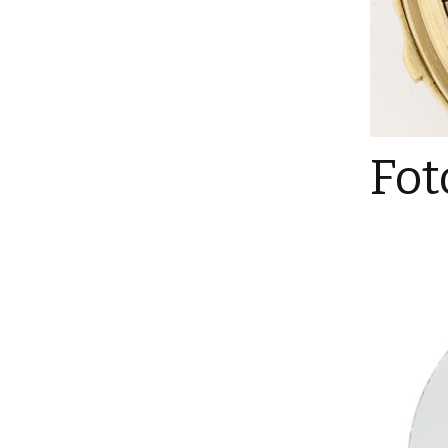
Spielzeug / Messe
Fotografie
Fotos für Ihren
Onlineshop
360° Animationen
Fot
Fotografie mit Blattgold
Bl