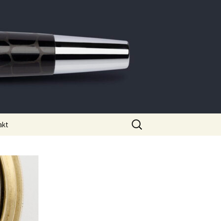
Suche
akt
nach: