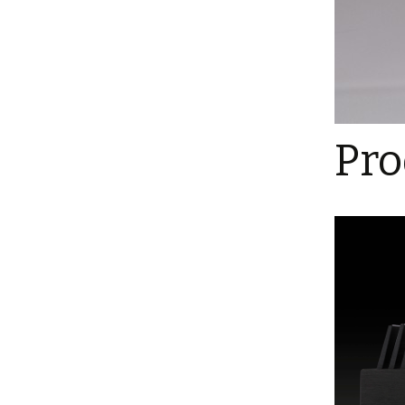
Spielzeug / Messe
Fotografie
Fotos für Ihren
Onlineshop
360° Animationen
Pro
Fotografie mit Blattgold
Bl