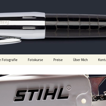
nt
e Munker
 Fotografie
Fotokurse
Preise
Über Mich
Kont
Fotokurse Nürnberg
Referenzen
Schwarz-Weiß Fotografie
News
Analoge Fotoworkshops