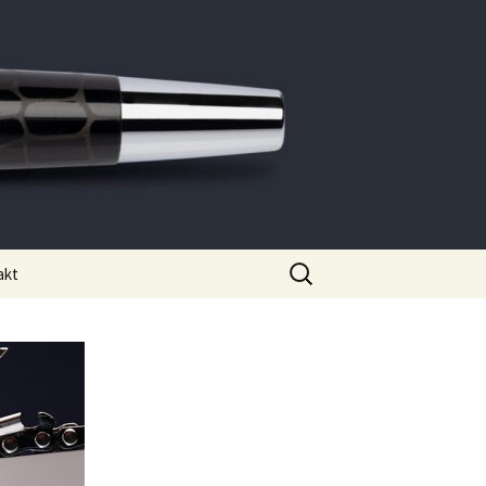
Suche
akt
nach: