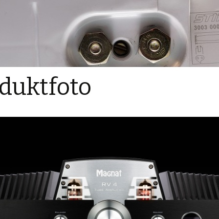
duktfoto
attgold